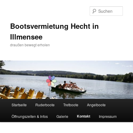
Zum
Inhalt
Such
wechseln
Bootsvermietung Hecht in
Illmensee
draußen bewegt erholen
Hauptmenü
Startseite
Ruderboote
Tretboote
Angelboote
Kontakt
Öffnungszeiten & Infos
Galerie
Impressum